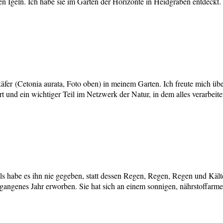
en Igeln. Ich habe sie im Garten der Horizonte in Heidgraben entdeckt
er (Cetonia aurata, Foto oben) in meinem Garten. Ich freute mich über
hrt und ein wichtiger Teil im Netzwerk der Natur, in dem alles verarbei
ls habe es ihn nie gegeben, statt dessen Regen, Regen, Regen und Kält
gangenes Jahr erworben. Sie hat sich an einem sonnigen, nährstoffarm