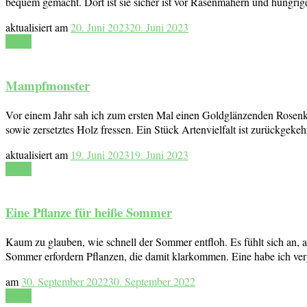
bequem gemacht. Dort ist sie sicher ist vor Rasenmähern und hungrig
aktualisiert am
20. Juni 2023
20. Juni 2023
Lesen
Mampfmonster
Vor einem Jahr sah ich zum ersten Mal einen Goldglänzenden Rosenkäf
sowie zersetztes Holz fressen. Ein Stück Artenvielfalt ist zurückgeke
aktualisiert am
19. Juni 2023
19. Juni 2023
Lesen
Eine Pflanze für heiße Sommer
Kaum zu glauben, wie schnell der Sommer entfloh. Es fühlt sich an, a
Sommer erfordern Pflanzen, die damit klarkommen. Eine habe ich ver
am
30. September 2022
30. September 2022
Lesen