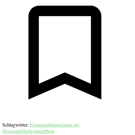
Schlagwörter:
Flammenblume
Garten der
Horizonte
Heidgraben
Phlox