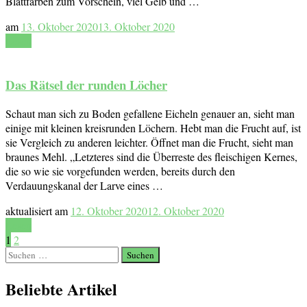
Blattfarben zum Vorschein, viel Gelb und …
am
13. Oktober 2020
13. Oktober 2020
Lesen
Das Rätsel der runden Löcher
Schaut man sich zu Boden gefallene Eicheln genauer an, sieht man
einige mit kleinen kreisrunden Löchern. Hebt man die Frucht auf, ist
sie Vergleich zu anderen leichter. Öffnet man die Frucht, sieht man
braunes Mehl. „Letzteres sind die Überreste des fleischigen Kernes,
die so wie sie vorgefunden werden, bereits durch den
Verdauungskanal der Larve eines …
aktualisiert am
12. Oktober 2020
12. Oktober 2020
Lesen
Seitennummerierung
Seite
Seite
1
2
Suchen
der
nach:
Beliebte Artikel
Beiträge