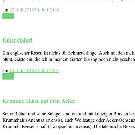
am
20. Juli 2016
20. Juli 2016
Lesen
Falter-Safari
Ein englischer Rasen ist nichts für Schmetterlinge. Auch mit den mei
blüht, Gäste ein, die ich in meinem Garten bislang noch nicht gesehe
am
18. Juli 2016
18. Juli 2016
Lesen
Krumme Hälse auf dem Acker
Seine Blätter und seine Stängel sind rau und mit kratzigen Borsten b
Krummhals (Anchusa arvensis), auch Wolfsauge oder Acker-Ochsenzun
Krummhalsgesellschaft (Lycopsietum arvensis). Die lateinische Bez