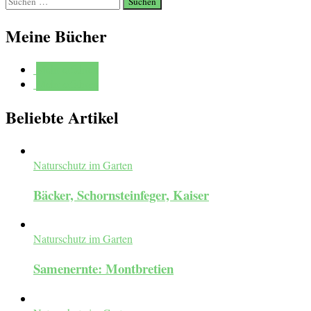
der
nach:
Meine Bücher
Beiträge
Mehr erfahren
Mehr erfahren
Beliebte Artikel
Naturschutz im Garten
Bäcker, Schornsteinfeger, Kaiser
Naturschutz im Garten
Samenernte: Montbretien