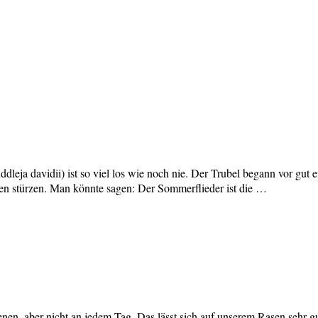
dleja davidii) ist so viel los wie noch nie. Der Trubel begann vor gu
lüten stürzen. Man könnte sagen: Der Sommerflieder ist die …
ienen, aber nicht an jedem Tag. Das lässt sich auf unserem Rasen sehr 