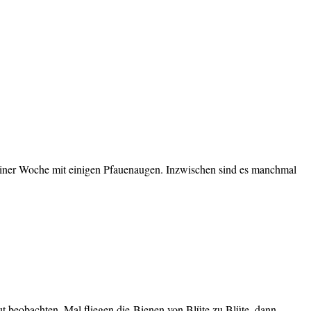
t einer Woche mit einigen Pfauenaugen. Inzwischen sind es manchmal
gut beobachten. Mal fliegen die Bienen von Blüte zu Blüte, dann