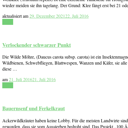
wieder meiden sie ihn tagelang. Der Grund: Klee fängt erst bei 21 o
aktualisiert am
29. Dezember 2021
22. Juli 2016
Lesen
Verlockender schwarzer Punkt
Die Wilde Möhre, (Daucus carota subsp. carota) ist ein Insektenmagn
Wildbienen, Schwebfliegen, Blattwespen, Wanzen und Käfer, sie alle 
diese …
am
21. Juli 2016
21. Juli 2016
Lesen
Bauernsenf und Ferkelkraut
Ackerwildkräuter haben keine Lobby. Für die meisten Landwirte sind 
geworden, dass sie vom Aussterben bedroht sind. Das Projekt „100 Äc