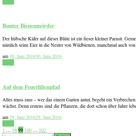
Lesen
Bunter Bienenmörder
Der hübsche Käfer auf dieser Blüte ist ein fieser kleiner Parasit. Ge
nämlich seine Eier in die Nester von Wildbienen, manchmal auch von 
am
30. Juni 2016
30. Juni 2016
Lesen
Auf dem Feuerlilienpfad
Alles muss raus – wer das einem Garten antut, begeht ein Verbrechen
wächst. Denn erstens sind die Pflanzen, die dort schon über Jahre l
am
29. Juni 2016
29. Juni 2016
Lesen
Seitennummerierung
Seite
Seite
Seite
Seite
Seite
1
…
98
99
100
…
102
Suchen