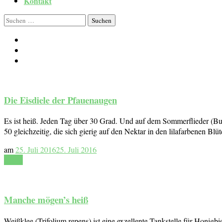
Kontakt
Suchen
nach:
Die Eisdiele der Pfauenaugen
Es ist heiß. Jeden Tag über 30 Grad. Und auf dem Sommerflieder (Bud
50 gleichzeitig, die sich gierig auf den Nektar in den lilafarbenen B
am
25. Juli 2016
25. Juli 2016
Lesen
Manche mögen’s heiß
Weißklee (Trifolium repens) ist eine exzellente Tankstelle für Honigb