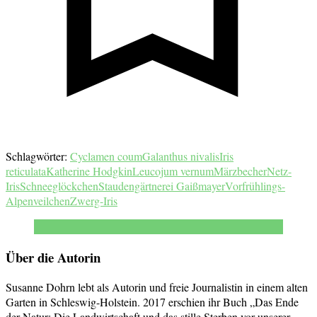
Schlagwörter:
Cyclamen coum
Galanthus nivalis
Iris
reticulata
Katherine Hodgkin
Leucojum vernum
Märzbecher
Netz-
Iris
Schneeglöckchen
Staudengärtnerei Gaißmayer
Vorfrühlings-
Alpenveilchen
Zwerg-Iris
Über die Autorin
Susanne Dohrn lebt als Autorin und freie Journalistin in einem alten
Garten in Schleswig-Holstein. 2017 erschien ihr Buch „Das Ende
der Natur: Die Landwirtschaft und das stille Sterben vor unserer