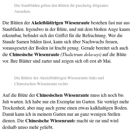
Die Staubfäden geben den Blüten ihr puschelig-filigranes
Aussehen.
Akeleiblättrigen Wiesenraute
Die Blüten der
bestehen fast nur aus
Staubfäden. Irgendwo in der Blüte, und mit dem bloßen Auge kaum
erkennbar, befindet sich der Griffel für die Befruchtung. Wer die
Staude Samen bilden lässt, kann sich über Nachwuchs freuen,
vorausgesetzt der Boden ist feucht genug. Gerade bereitet sich auch
Chinesische Wiesenraute
die
(Thalictrum delavayi)
auf die Blüte
vor. Ihre Blätter sind zarter und zeigen sich oft erst ab Mai.
Die Blätter der Akeleiblättrigen Wiesenraute links und
Chinesischen Wiesenraute rechts
Chinesischen Wiesenraute
Auf die Blüte der
muss ich noch bis
Juli warten. Ich habe nur ein Exemplar im Garten. Sie verträgt mehr
Trockenheit, aber mag auch gerne einen etwas kalkhaltigen Boden.
Damit kann ich in meinem Garten nur an ganz wenigen Stellen
Chinesische Wiesenraut
dienen. Die
e macht sie rar und wird
deshalb umso mehr geliebt.