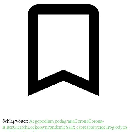
Schlagwörter:
Aegopodium podagraria
Corona
Corona-
Blues
Giersch
Lockdown
Pandemie
Salix caprea
Salweide
Troglodytes