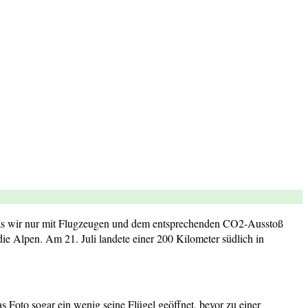
s wir nur mit Flugzeugen und dem entsprechenden CO2-Ausstoß
ie Alpen. Am 21. Juli landete einer 200 Kilometer südlich in
das Foto sogar ein wenig seine Flügel geöffnet, bevor zu einer