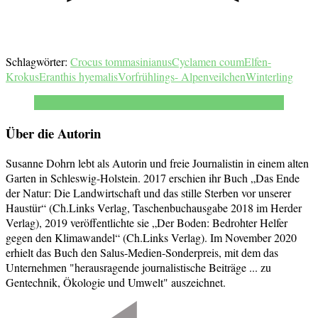
Schlagwörter:
Crocus tommasinianus
Cyclamen coum
Elfen-
Krokus
Eranthis hyemalis
Vorfrühlings- Alpenveilchen
Winterling
Über die Autorin
Susanne Dohrn lebt als Autorin und freie Journalistin in einem alten
Garten in Schleswig-Holstein. 2017 erschien ihr Buch „Das Ende
der Natur: Die Landwirtschaft und das stille Sterben vor unserer
Haustür“ (Ch.Links Verlag, Taschenbuchausgabe 2018 im Herder
Verlag), 2019 veröffentlichte sie „Der Boden: Bedrohter Helfer
gegen den Klimawandel“ (Ch.Links Verlag). Im November 2020
erhielt das Buch den Salus-Medien-Sonderpreis, mit dem das
Unternehmen "herausragende journalistische Beiträge ... zu
Gentechnik, Ökologie und Umwelt" auszeichnet.
Beitragsnavigation