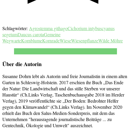
Schlagwörter:
Agrostemma githago
Cichorium intybus
cyanus
segetum
Daucus carota
Gemeine
Wegwarte
Kornblume
Kornrade
Wiese
Wiesenpflanze
Wilde Möhre
Über die Autorin
Susanne Dohrn lebt als Autorin und freie Journalistin in einem alten
Garten in Schleswig-Holstein. 2017 erschien ihr Buch „Das Ende
der Natur: Die Landwirtschaft und das stille Sterben vor unserer
Haustür“ (Ch.Links Verlag, Taschenbuchausgabe 2018 im Herder
Verlag), 2019 veröffentlichte sie „Der Boden: Bedrohter Helfer
gegen den Klimawandel“ (Ch.Links Verlag). Im November 2020
erhielt das Buch den Salus-Medien-Sonderpreis, mit dem das
Unternehmen "herausragende journalistische Beiträge ... zu
Gentechnik, Ökologie und Umwelt" auszeichnet.