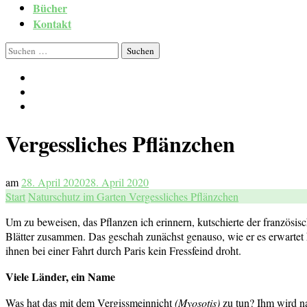
Bücher
Kontakt
Suchen
nach:
Vergessliches Pflänzchen
am
28. April 2020
28. April 2020
Start
Naturschutz im Garten
Vergessliches Pflänzchen
Um zu beweisen, das Pflanzen ich erinnern, kutschierte der französi
Blätter zusammen. Das geschah zunächst genauso, wie er es erwartet h
ihnen bei einer Fahrt durch Paris kein Fressfeind droht.
Viele Länder, ein Name
Was hat das mit dem Vergissmeinnicht
(
Myosotis)
zu tun? Ihm wird na