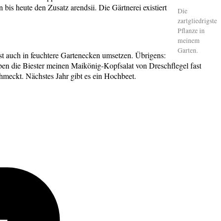
is heute den Zusatz arendsii. Die Gärtnerei existiert
Die
zartgliedrigste
Pflanze in
meinem
Garten.
st auch in feuchtere Gartenecken umsetzen. Übrigens:
en die Biester meinen Maikönig-Kopfsalat von Dreschflegel fast
hmeckt. Nächstes Jahr gibt es ein Hochbeet.