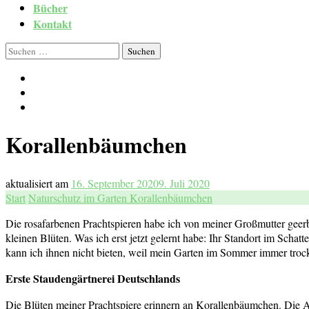
Bücher
Kontakt
Suchen
nach:
Korallenbäumchen
aktualisiert am
16. September 2020
9. Juli 2020
Start
Naturschutz im Garten
Korallenbäumchen
Die rosafarbenen Prachtspieren habe ich von meiner Großmutter geerb
kleinen Blüten. Was ich erst jetzt gelernt habe: Ihr Standort im Schatt
kann ich ihnen nicht bieten, weil mein Garten im Sommer immer troc
Erste Staudengärtnerei Deutschlands
Die Blüten meiner Prachtspiere erinnern an Korallenbäumchen. Die A