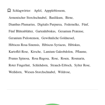
Schlagwörter:
Apfel
Apppleblossom
Armenischer Storchschnabel
Basilikum
Birne
Dianthus Plumarius
Digitalis Purpurea
Federnelke
Fünf
Fünf Blütenblätter
Gartenhibiskus
Geranium Pratense
Geranium Psilostemon
Gewöhnliche Goldnessel
Hibiscus Rosa-Sinensis
Hibiscus Syriacus
Hibiskus
Kartoffel-Rose
Kirsche
Lamium Galeobdolon
Pflaume
Prunus Spinosa
Rosa Rugosa
Rose
Rosen
Rosmarin
Roter Fingerhut
Schlehdorn
Strauch-Eibisch
Sylter Rose
Weißdorn
Wiesen-Storchschnabel
Wildrose