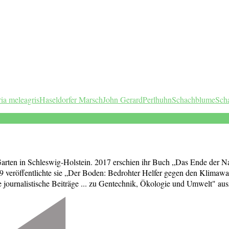
aria meleagris
Haseldorfer Marsch
John Gerard
Perlhuhn
Schachblume
Sch
 Garten in Schleswig-Holstein. 2017 erschien ihr Buch „Das Ende der Na
 veröffentlichte sie „Der Boden: Bedrohter Helfer gegen den Klimawa
ournalistische Beiträge ... zu Gentechnik, Ökologie und Umwelt" aus