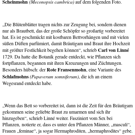
Scheinmohn
(Meconopsis cambrica)
auf dem folgenden Foto.
„Die Blütenblätter tragen nichts zur Zeugung bei, sondern dienen
nur als Brautbett, das der große Schöpfer so großartig vorbereitet
hat. Es ist geschmückt mit kostbaren Bettvorhängen und mit vielen
süßen Düften parfümiert, damit Bräutigam und Braut ihre Hochzeit
Carl von Linné
mit größter Festlichkeit begehen können“, schrieb
1729. Da hatte die Botanik gerade entdeckt, wie Pflanzen sich
fortpflanzen, begannen mit ihren Kreuzungen und Züchtungen.
Rote Fransenmohn
Besonders hübsch: der
, eine Variante des
Schlafmohns
(Papaverum somniferum)
, die ich an einem
Wegesrand entdeckt habe.
„Wenn das Bett so vorbereitet ist, dann ist die Zeit für den Bräutigam
gekommen seine geliebte Braut zu umarmen und sich ihr
hinzugeben“, schrieb Linné weiter. Fasziniert vom Sex bei
Pflanzen, notierte er, dass es unter den Pflanzen Männer, „masculi“,
Frauen „feminae“, ja sogar Hermaphroditen, „hermaphrodites“ gebe.