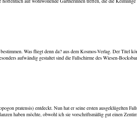
 hoffentlich auf wohlwollende Gärtnerinnen treffen, die die Keimlinge 
 bestimmen. Was fliegt denn da? aus dem Kosmos-Verlag. Der Titel kö
 Besonders aufwändig gestaltet sind die Fallschirme des Wiesen-Bocksba
opogon pratensis) entdeckt. Nun hat er seine ersten ausgeklügelten Fa
 Pflanzen haben möchte, obwohl ich sie vorschriftsmäßig gut einen Zen