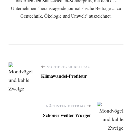
das Buch den Salus-Medien-Sonderpreis, mit dem das
Unternehmen "herausragende journalistische Beiträge ... zu
Gentechnik, Ökologie und Umwelt" auszeichnet.
Beitragsnavigation
VORHERIGER BEITRAG
Klimawandel-Profiteur
NÄCHSTER BEITRAG
Schöner weißer Würger