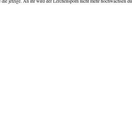
ie die jetzige. An ihr wird der Lerchensporn nicht mehr hochwachsen d