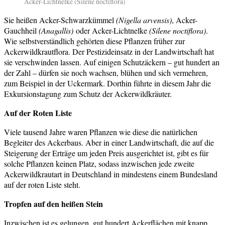
Acker-Lichtnelke (Silene noctiflora)
Sie heißen Acker-Schwarzkümmel
(Nigella arvensis)
, Acker-
Gauchheil
(Anagallis)
oder Acker-Lichtnelke
(Silene noctiflora)
.
Wie selbstverständlich gehörten diese Pflanzen früher zur
Ackerwildkrautflora. Der Pestizideinsatz in der Landwirtschaft hat
sie verschwinden lassen. Auf einigen Schutzäckern – gut hundert an
der Zahl – dürfen sie noch wachsen, blühen und sich vermehren,
zum Beispiel in der Uckermark. Dorthin führte in diesem Jahr die
Exkursionstagung zum Schutz der Ackerwildkräuter.
Auf der Roten Liste
Viele tausend Jahre waren Pflanzen wie diese die natürlichen
Begleiter des Ackerbaus. Aber in einer Landwirtschaft, die auf die
Steigerung der Erträge um jeden Preis ausgerichtet ist, gibt es für
solche Pflanzen keinen Platz, sodass inzwischen jede zweite
Ackerwildkrautart in Deutschland in mindestens einem Bundesland
auf der roten Liste steht.
Tropfen auf den heißen Stein
Inzwischen ist es gelungen, gut hundert Ackerflächen mit knapp