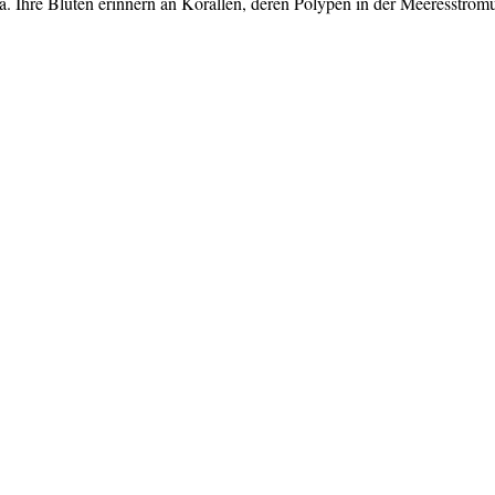
rosa. Ihre Blüten erinnern an Korallen, deren Polypen in der Meeresstr