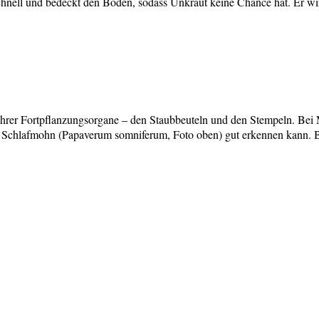
hnell und bedeckt den Boden, sodass Unkraut keine Chance hat. Er wi
ihrer Fortpflanzungsorgane – den Staubbeuteln und den Stempeln. Bei 
Schlafmohn (Papaverum somniferum, Foto oben) gut erkennen kann. B