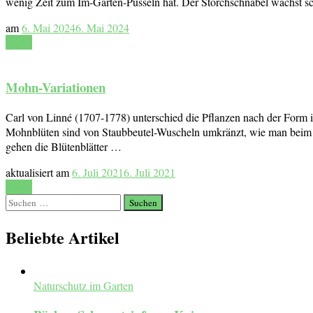
wenig Zeit zum Im-Garten-Pusseln hat. Der Storchschnabel wächst sc
am
6. Mai 2024
6. Mai 2024
Lesen
Mohn-Variationen
Carl von Linné (1707-1778) unterschied die Pflanzen nach der Form 
Mohnblüten sind von Staubbeutel-Wuscheln umkränzt, wie man beim 
gehen die Blütenblätter …
aktualisiert am
6. Juli 2021
6. Juli 2021
Lesen
Suchen
nach:
Beliebte Artikel
Naturschutz im Garten