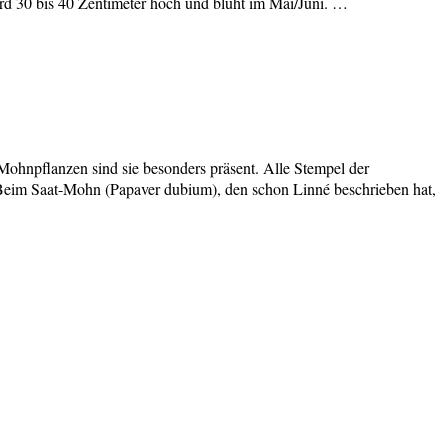
rd 30 bis 40 Zentimeter hoch und blüht im Mai/Juni. …
Mohnpflanzen sind sie besonders präsent. Alle Stempel der
eim Saat-Mohn (Papaver dubium), den schon Linné beschrieben hat,