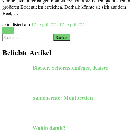
zerreibt. Mit ihrer langen Pfahlwurzel kann sie Feuchtigkeit auch in
größeren Bodentiefen erreichen. Deshalb könnte sie sich auf dem
Beet, …
aktualisiert am
17. April 2024
17. April 2024
Lesen
Suchen
nach:
Beliebte Artikel
Bäcker, Schornsteinfeger, Kaiser
Samenernte: Montbretien
Wohin damit?