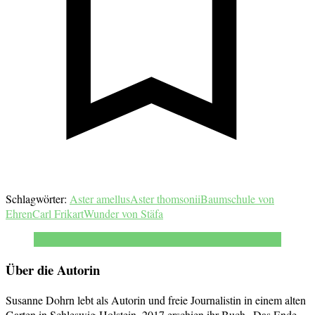
Schlagwörter:
Aster amellus
Aster thomsonii
Baumschule von
Ehren
Carl Frikart
Wunder von Stäfa
Über die Autorin
Susanne Dohrn lebt als Autorin und freie Journalistin in einem alten
Garten in Schleswig-Holstein. 2017 erschien ihr Buch „Das Ende