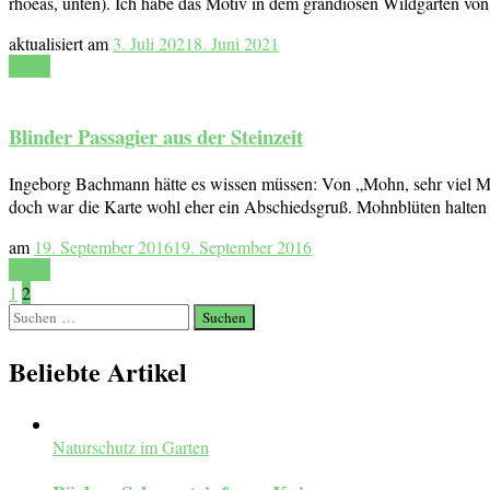
rhoeas, unten). Ich habe das Motiv in dem grandiosen Wildgarten vo
aktualisiert am
3. Juli 2021
8. Juni 2021
Lesen
Blinder Passagier aus der Steinzeit
Ingeborg Bachmann hätte es wissen müssen: Von „Mohn, sehr viel Mohn“ 
doch war die Karte wohl eher ein Abschiedsgruß. Mohnblüten halten 
am
19. September 2016
19. September 2016
Lesen
Seitennummerierung
Seite
Seite
1
2
Suchen
der
nach:
Beliebte Artikel
Beiträge
Naturschutz im Garten